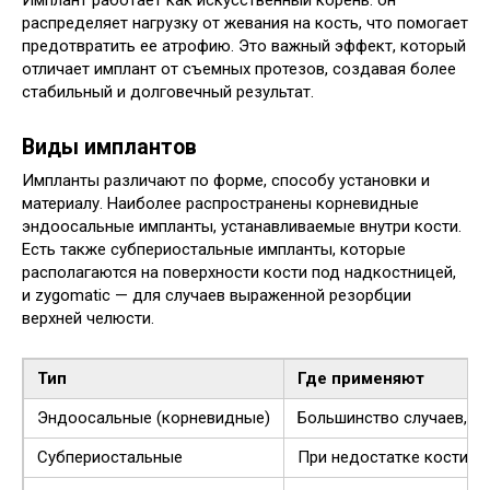
Имплант работает как искусственный корень: он
распределяет нагрузку от жевания на кость, что помогает
предотвратить ее атрофию. Это важный эффект, который
отличает имплант от съемных протезов, создавая более
стабильный и долговечный результат.
Виды имплантов
Импланты различают по форме, способу установки и
материалу. Наиболее распространены корневидные
эндоосальные импланты, устанавливаемые внутри кости.
Есть также субпериостальные импланты, которые
располагаются на поверхности кости под надкостницей,
и zygomatic — для случаев выраженной резорбции
верхней челюсти.
Тип
Где применяют
Эндоосальные (корневидные)
Большинство случаев, ст
Субпериостальные
При недостатке кости, к