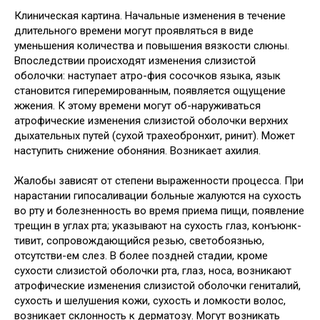
Клиническая картина. Начальные изменения в течение
длительного времени могут проявляться в виде
уменьшения количества и повышения вязкости слюны.
Впоследствии происходят изменения слизистой
оболочки: наступает атро-фия сосочков языка, язык
становится гиперемированным, появляется ощущение
жжения. К этому времени могут об-наруживаться
атрофические изменения слизистой оболочки верхних
дыхательных путей (сухой трахеобронхит, ринит). Может
наступить снижение обоняния. Возникает ахилия.
Жалобы зависят от степени выраженности процесса. При
нарастании гипосаливации больные жалуются на сухость
во рту и болезненность во время приема пищи, появление
трещин в углах рта; указывают на сухость глаз, конъюнк-
тивит, сопровождающийся резью, светобоязнью,
отсутстви-ем слез. В более поздней стадии, кроме
сухости слизистой оболочки рта, глаз, носа, возникают
атрофические изменения слизистой оболочки гениталий,
сухость и шелушения кожи, сухость и ломкости волос,
возникает склонность к дерматозу. Могут возникать