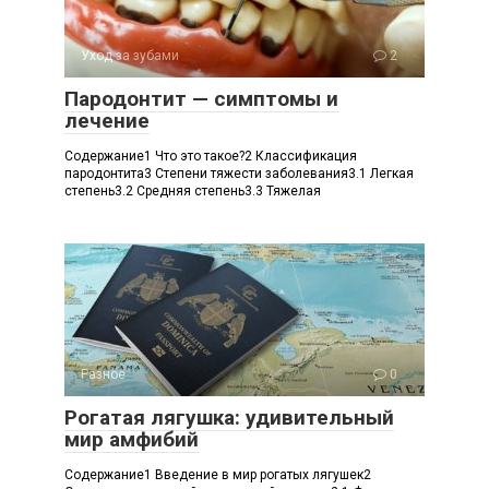
Уход за зубами
2
Пародонтит — симптомы и
лечение
Содержание1 Что это такое?2 Классификация
пародонтита3 Степени тяжести заболевания3.1 Легкая
степень3.2 Средняя степень3.3 Тяжелая
Разное
0
Рогатая лягушка: удивительный
мир амфибий
Содержание1 Введение в мир рогатых лягушек2