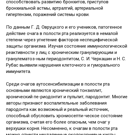
способствовать развитию бронхитов, приступов
бронхиальной астмы, артралгий, артериальной
гипертензии, поражений системы крови.
По данным Г. Д. Овруцкого и его учеников, патогенное
действие очага в полости рта реализуется в немалой
степени через угнетение факторов неспецифической
защиты организма. Изучая состояние иммунологической
реактивности у лиц с хроническим гранулирующим и
гранулематоз-ным периодонтитом, С. И. Черкашин и Н. С.
Рубас выявили нарушения клеточного и гуморального
иммунитета.
Среди очагов аутосенсибилизации в полости рта
основными являются хронический тонзиллит,
хронический пе-риодонтит и пульпит, пародонтит. Многие
авторы признают воспалительные заболевания
пародонта как возможный и реальный источник,
способный обусловить хрониосепти-ческое состояние
организма, считая его более опасным, чем очаг у
верхушки корня. Несомненно, к очагам в полости рта
можно отнести неудаленные околокорневые кисты,