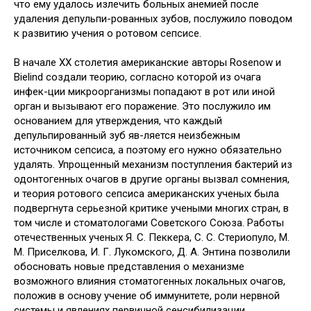
что ему удалось излечить больных анемией после
удаления депульпи-рованных зубов, послужило поводом
к развитию учения о ротовом сепсисе.
В начале XX столетия американские авторы Rosenow и
Bielind создали теорию, согласно которой из очага
инфек-ции микроорганизмы попадают в рот или иной
орган и вызывают его поражение. Это послужило им
основанием для утверждения, что каждый
депульпированный зуб яв-ляется неизбежным
источником сепсиса, а поэтому его нужно обязательно
удалять. Упрощенный механизм поступления бактерий из
одонтогенных очагов в другие органы вызвал сомнения,
и теория ротового сепсиса американских ученых была
подвергнута серьезной критике учеными многих стран, в
том числе и стоматологами Советского Союза. Работы
отечественных ученых Я. С. Пеккера, С. С. Стериопуло, М.
М. Приселкова, И. Г. Лукомского, Д. А. Энтина позволили
обосновать новые представления о механизме
возможного влияния стоматогенных локальных очагов,
положив в основу учение об иммунитете, роли нервной
системы и явлениях первичной сенсибилизации.