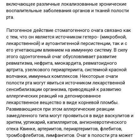
включающее различные локализованные хронические
воспалительные заболевания органов и тканей полости
рта.
Патогенное действие стоматогенного очага связано как
с тем, что он является источником гетеро- (микробной,
лекарственной) и аутоантигенной персистенции, так и с
его угнетающим влиянием на иммунную систему. В силу
этого одонтогенный очаг обусловливает развитие
ревматизма, нефрита, миокардита, ревматоидного
артрита, узелкового периартериита, системной красной
волчанки, иммунных комплексов. Некоторые очаги
полости рта могут явиться источником лекарственной
сенсибилизации организма, приводящей к развитию
аллергических реакций на депонированное
лекарственное вещество в виде корневой пломбы.
Развивающиеся при этом аллергические реакции
замедленного типа могут проявиться в виде васкулитов и
эритем, уртикарий, капилляритов, ангионевротического
отека Квинке, артериитов, периартериитов, флебитов,
тромбофлебитов, лимфангитов. Очаг в полости рта может