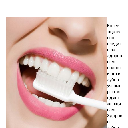
Более
тщател
ьно
следит
ь за
здоров
ьем
полост
и рта и
зубов
ученые
рекоме
ндуют
женщи
нам.
Здоров
ье
зубов