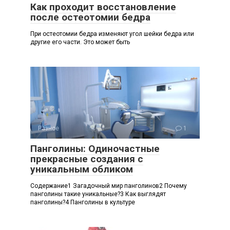
Как проходит восстановление
после остеотомии бедра
При остеотомии бедра изменяют угол шейки бедра или
другие его части. Это может быть
Разное
1
Панголины: Одиночастные
прекрасные создания с
уникальным обликом
Содержание1 Загадочный мир панголинов2 Почему
панголины такие уникальные?3 Как выглядят
панголины?4 Панголины в культуре